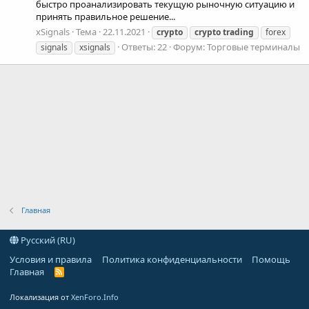
быстро проанализировать текущую рыночную ситуацию и
принять правильное решение...
xSignals
Тема
22.11.2021
crypto
crypto
trading
forex
Ответы: 22
Форум:
Торговые терминалы
signals
xsignals
Главная
Русский (RU)
Условия и правила
Политика конфиденциальности
Помощь
Главная
R
S
S
Локализация от
XenForo.Info