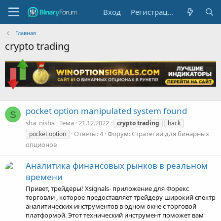
Вход
Регистрация
Главная
crypto trading
pocket option manipulated system found
S
sha_nisha
Тема
21.12.2022
crypto
trading
hack
Ответы: 4
Форум:
Стратегии для бинарных
pocket option
опционов
Аналитика финансовых рынков в реальном
времени
Привет, трейдеры! Xsignals- приложение для Форекс
торговли , которое предоставляет трейдеру широкий спектр
аналитических инструментов в одном окне с торговой
платформой. Этот технический инструмент поможет вам