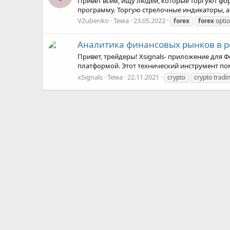
Привет всем, ищу людей, которые торгуют фор
программу. Торгую стрелочные индикаторы, а
VZubenko
Тема
23.05.2022
forex
forex
opti
Аналитика финансовых рынков в 
Привет, трейдеры! Xsignals- приложение для 
платформой. Этот технический инструмент п
xSignals
Тема
22.11.2021
crypto
crypto tradi