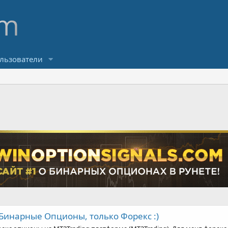
льзователи
 Бинарные Опционы, только Форекс :)