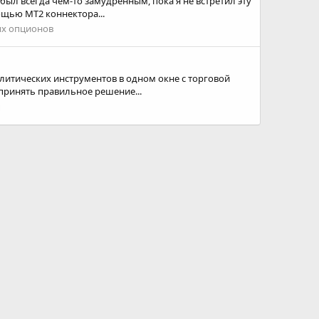
был всегда чем-то замудренным, пока я не встретил эту
ощью MT2 коннектора...
ых опционов
алитических инструментов в одном окне с торговой
принять правильное решение...
ы