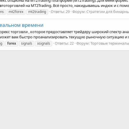
екс опционы на MT2Trading платформе (MT2Trading). Для меня форекс 
втоторговлей на MT2Trading. Всё просто, накидываешь индюк и с пом
Ответы: 29
Форум:
Стратегии для бинарн
ons
mt2forex
mt2trading
реальном времени
Форекс торговли , которое предоставляет трейдеру широкий спектр ан
оможет вам быстро проанализировать текущую рыночную ситуацию и 
Ответы: 22
Форум:
Торговые терминал
ng
forex
signals
xsignals