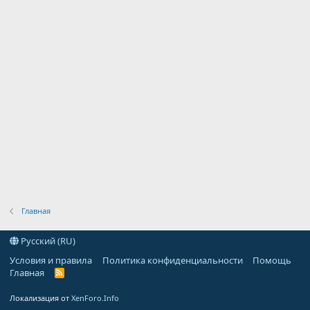
Главная
Русский (RU)
Условия и правила
Политика конфиденциальности
Помощь
Главная
R
S
S
Локализация от
XenForo.Info