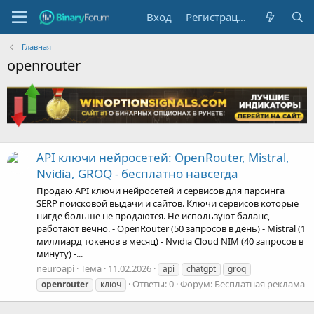
Вход
Регистрация
Главная
openrouter
API ключи нейросетей: OpenRouter, Mistral,
Nvidia, GROQ - бесплатно навсегда
Продаю API ключи нейросетей и сервисов для парсинга
SERP поисковой выдачи и сайтов. Ключи сервисов которые
нигде больше не продаются. Не используют баланс,
работают вечно. - OpenRouter (50 запросов в день) - Mistral (1
миллиард токенов в месяц) - Nvidia Cloud NIM (40 запросов в
минуту) -...
neuroapi
Тема
11.02.2026
api
chatgpt
groq
Ответы: 0
Форум:
Бесплатная реклама
openrouter
ключ