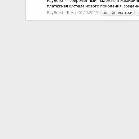
PayBurst — современный, надежный эквайринг 
платёжная система нового поколения, созданна
PayBurst
Тема
01.11.2025
онлайнплатежи