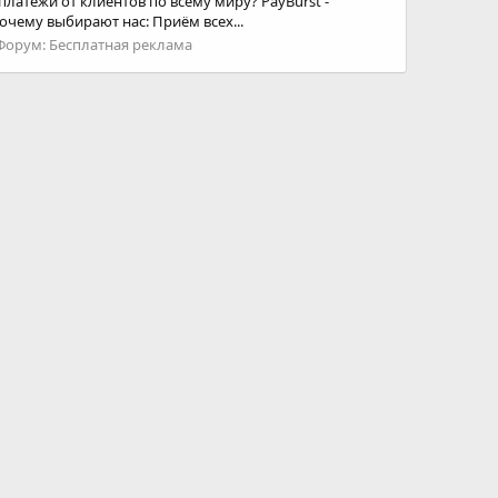
атежи от клиентов по всему миру? PayBurst -
очему выбирают нас: Приём всех...
Форум:
Бесплатная реклама