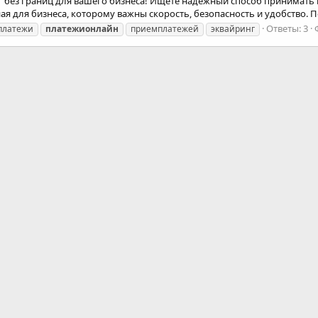
без границ для вашего бизнеса! Ищете надёжный способ принимать пл
я для бизнеса, которому важны скорость, безопасность и удобство. П
Ответы: 3
платежи
платежионлайн
приемплатежей
эквайринг