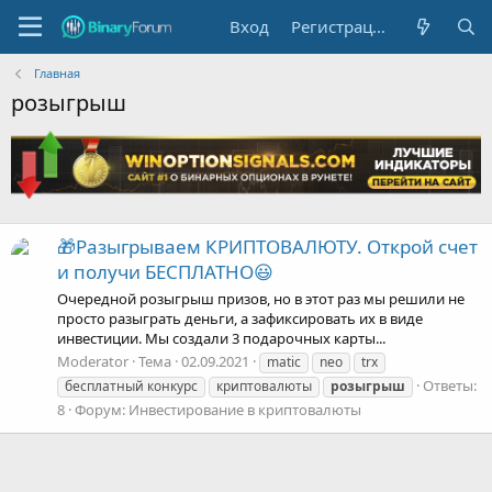
Вход
Регистрация
Главная
розыгрыш
🎁Разыгрываем КРИПТОВАЛЮТУ. Открой счет
и получи БЕСПЛАТНО😃
Очередной розыгрыш призов, но в этот раз мы решили не
просто разыграть деньги, а зафиксировать их в виде
инвестиции. Мы создали 3 подарочных карты...
Moderator
Тема
02.09.2021
matic
neo
trx
Ответы:
бесплатный конкурс
криптовалюты
розыгрыш
8
Форум:
Инвестирование в криптовалюты