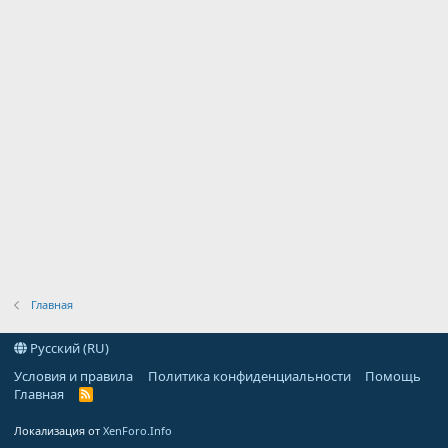
Главная
Русский (RU)
Условия и правила
Политика конфиденциальности
Помощь
Главная
R
S
S
Локализация от
XenForo.Info