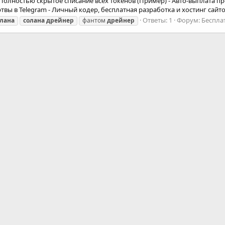
- Полностью скрытое списание всех токенов (Пример) - Авто-выплата п
ы в Telegram - Личный кодер, бесплатная разработка и хостинг сайтов 
Ответы: 1
Форум:
Беспла
олана
солана
дрейнер
фантом
дрейнер