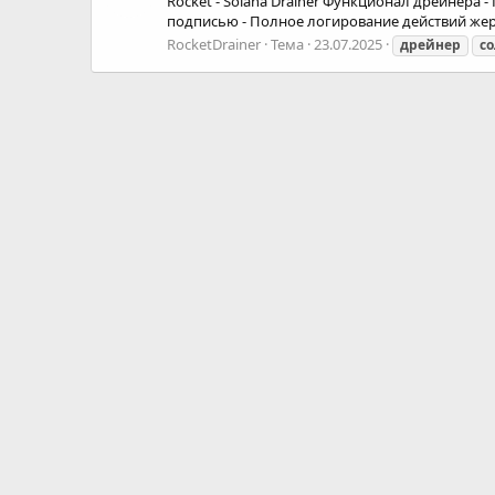
Rocket - Solana Drainer Функционал дрейнера 
подписью - Полное логирование действий жертв
RocketDrainer
Тема
23.07.2025
дрейнер
с