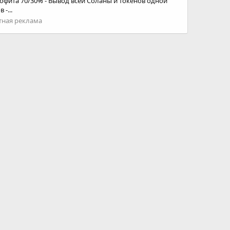
рофита 70/30% - Вывод всей Соланы и токенов одной
-...
тная реклама