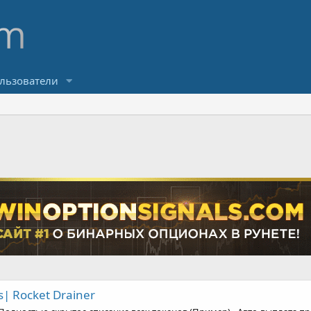
льзователи
s| Rocket Drainer