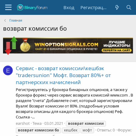
Вход
Регистрация
Главная
возврат комиссии бо
Сервис - возврат комиссии\кешбэк
E
"tradersunion" Мофт. Возврат 80%+ от
партнерских начислений
Регистрируетесь у брокера бинарных опционов, а также у
брокера форекс через сервис возврата комиссий www.com . В
разделе "счета" Добавляете счет, который зарегистрировали
Вуаля! Возврат комиссии от 80%. (подробные условия
возврата описаны для каждого брокера опционов) Реф.
Ссылка -...
earshot
Тема
03.01.2021
возврат
комиссии
Ответы: 0
Форум:
возврат
комиссии
бо
кешбек
мофт