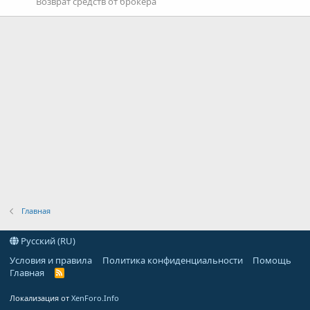
Возврат средств от брокера
Главная
Русский (RU)
Условия и правила
Политика конфиденциальности
Помощь
Главная
R
S
S
Локализация от
XenForo.Info