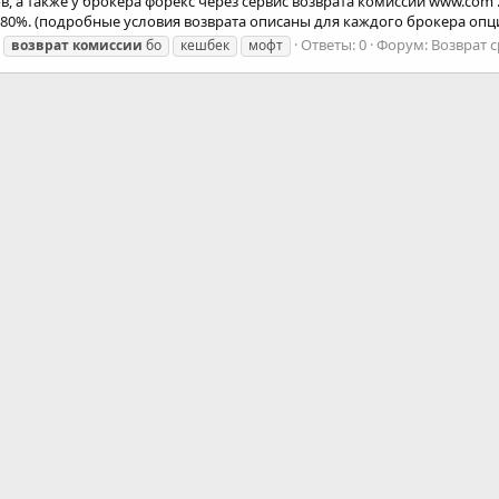
 а также у брокера форекс через сервис возврата комиссий www.com . 
80%. (подробные условия возврата описаны для каждого брокера опцио
Ответы: 0
Форум:
Возврат с
возврат
комиссии
бо
кешбек
мофт