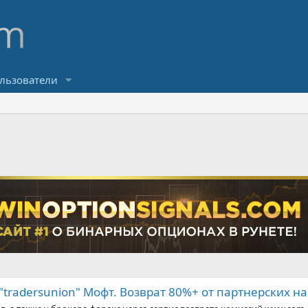
льзователи
"tradersunion" Мофт. Возврат 80%+ от партнерских 