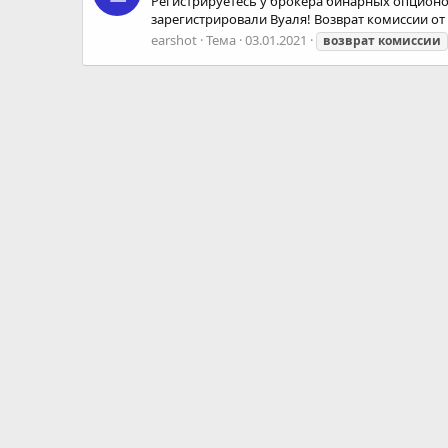
Регистрируетесь у брокера бинарных опционов,
зарегистрировали Вуаля! Возврат комиссии от 
earshot
Тема
03.01.2021
возврат
комиссии