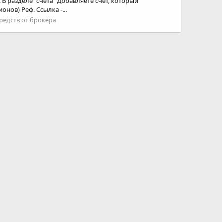
В разделе "счета" Добавляете счет, который
нов) Реф. Ссылка -...
редств от брокера