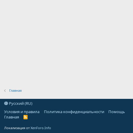
Главная
Русский (RU)
Условия и правила
Политика конфиденциальности
Помощь
Главная
R
S
S
Локализация от
XenForo.Info