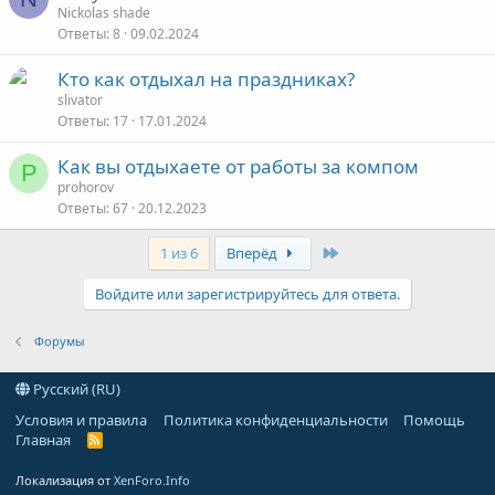
Nickolas shade
Ответы
8
09.02.2024
Кто как отдыхал на праздниках?
slivator
Ответы
17
17.01.2024
Как вы отдыхаете от работы за компом
P
prohorov
Ответы
67
20.12.2023
Last
1 из 6
Вперёд
Войдите или зарегистрируйтесь для ответа.
Форумы
Русский (RU)
Условия и правила
Политика конфиденциальности
Помощь
Главная
R
S
S
Локализация от
XenForo.Info