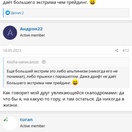
даёт большего экстрима чем трейдинг.
Р
Денис2
е
а
к
Андрон22
А
ц
Active member
и
и
:
18.05.2023
#12
Kesha написал(а):
Ещё больший экстрим это либо альпинизм (никогда его не
понимал), либо прыжки с парашютом. Даже дрифт не даёт
большего экстрима чем трейдинг.
Как говорит мой друг увлекающейся скалодромами: да
что бы я, на какую-то гору, и там остаться. Да никогда в
жизни.
turan
Active member