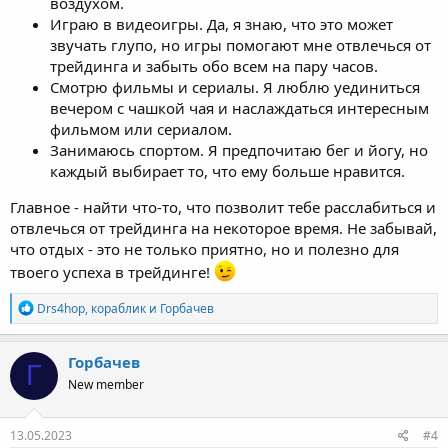
воздухом.
Играю в видеоигры. Да, я знаю, что это может
звучать глупо, но игры помогают мне отвлечься от
трейдинга и забыть обо всем на пару часов.
Смотрю фильмы и сериалы. Я люблю уединиться
вечером с чашкой чая и наслаждаться интересным
фильмом или сериалом.
Занимаюсь спортом. Я предпочитаю бег и йогу, но
каждый выбирает то, что ему больше нравится.
Главное - найти что-то, что позволит тебе расслабиться и
отвлечься от трейдинга на некоторое время. Не забывай,
что отдых - это не только приятно, но и полезно для
твоего успеха в трейдинге!
Р
Drs4hop
,
кораблик
и
Горбачев
е
а
к
Горбачев
Г
ц
New member
и
и
:
13.05.2023
#4