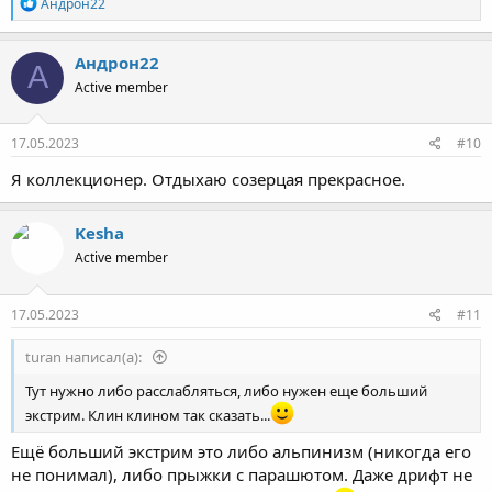
Р
Андрон22
е
а
к
Андрон22
А
ц
Active member
и
и
:
17.05.2023
#10
Я коллекционер. Отдыхаю созерцая прекрасное.
Kesha
Active member
17.05.2023
#11
turan написал(а):
Тут нужно либо расслабляться, либо нужен еще больший
экстрим. Клин клином так сказать...
Ещё больший экстрим это либо альпинизм (никогда его
не понимал), либо прыжки с парашютом. Даже дрифт не