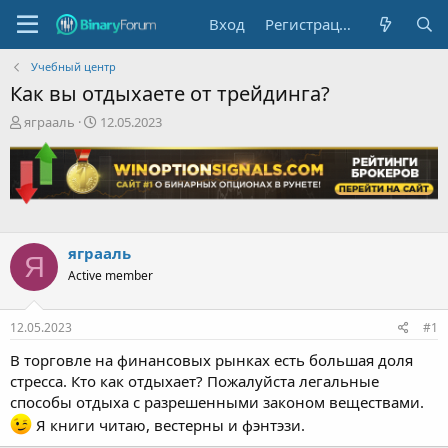
Вход
Регистрация
Учебный центр
Как вы отдыхаете от трейдинга?
А
Д
яграаль
12.05.2023
в
а
т
т
о
а
р
н
т
а
е
ч
м
а
яграаль
Я
ы
л
Active member
а
12.05.2023
#1
В торговле на финансовых рынках есть большая доля
стресса. Кто как отдыхает? Пожалуйста легальные
способы отдыха с разрешенными законом веществами.
Я книги читаю, вестерны и фэнтэзи.