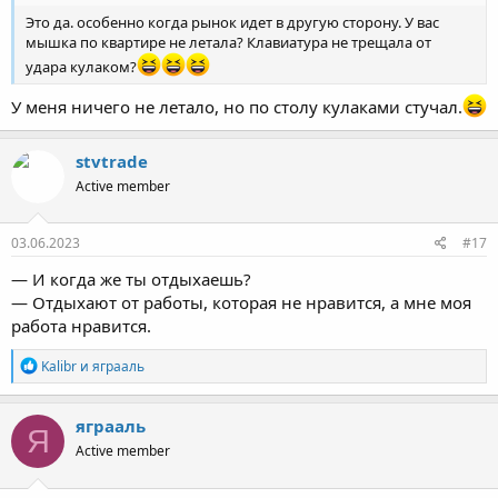
Это да. особенно когда рынок идет в другую сторону. У вас
мышка по квартире не летала? Клавиатура не трещала от
удара кулаком?
У меня ничего не летало, но по столу кулаками стучал.
stvtrade
Active member
03.06.2023
#17
— И когда же ты отдыхаешь?
— Отдыхают от работы, которая не нравится, а мне моя
работа нравится.
Р
Kalibr
и
яграаль
е
а
к
яграаль
Я
ц
Active member
и
и
: