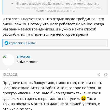
Играю в видеоигры. Да, я знаю, что это может звучать
глупо, но игры помогают мне отвлечься от трейдинга и
Нажмите для раскрытия...
забыть обо всем на пару часов.
Смотрю фильмы и сериалы. Я люблю уединиться
Я согласен насчет того, что отдых после трейдинга - это
вечером с чашкой чая и наслаждаться интересным
очень важно. Потому что мозг работает на износ, когда
фильмом или сериалом.
мы занимаемся трейдингом, и нужно найти способ
Занимаюсь спортом. Я предпочитаю бег и йогу, но
расслабиться и отвлечься на некоторое время)
каждый выбирает то, что ему больше нравится.
Главное - найти что-то, что позволит тебе расслабиться и
Р
кораблик
и
slivator
отвлечься от трейдинга на некоторое время. Не забывай, что
е
а
отдых - это не только приятно, но и полезно для твоего успеха
к
slivator
в трейдинге!
ц
Active member
и
и
:
15.05.2023
#6
Предпочитаю рыбалку: тихо, никого нет, птички поют.
Главное отключится от забот. А то в голове постоянно
прокручиваешь: вот надо было сделать так, а не как я
сделал. А вот здесь я правильно поступил.
Так и
крыша поехать может. По дальше от людей уезжаю, и
отдыхаю от всех.