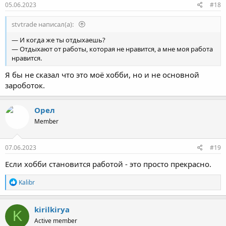
05.06.2023
#18
stvtrade написал(а):
— И когда же ты отдыхаешь?
— Отдыхают от работы, которая не нравится, а мне моя работа
нравится.
Я бы не сказал что это моё хобби, но и не основной
зароботок.
Орел
Member
07.06.2023
#19
Если хобби становится работой - это просто прекрасно.
Р
Kalibr
е
а
к
kirilkirya
K
ц
Active member
и