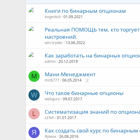
Книги по бинарным опционам
evgenkot
01.09.2021
Реальная ПОМОЩЬ тем, кто торгуе
настроений.
win-trader
13.06.2022
Как заработать на бинарных опцион
admin
20.12.2019
Мани-Менеджмент
M
mrdi777
06.05.2014
2
Что такое бинарные опционы
W
webguru
09.07.2017
Систематизация знаний по опцион
L
LENA
01.01.2017
Как создать свой курс по бинарным
Я
Ярмак
26.08.2016