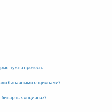
орые нужно прочесть
говли бинарными опционами?
а бинарных опционах?