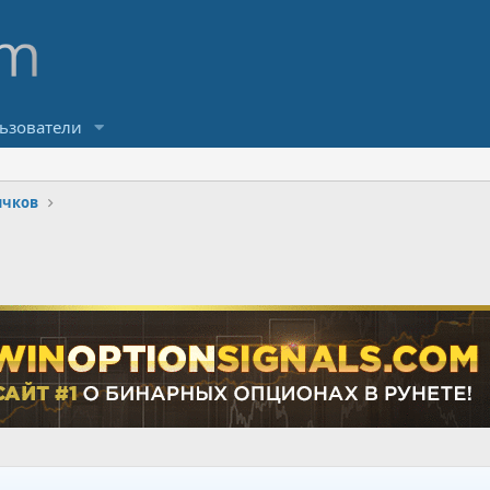
ьзователи
ичков