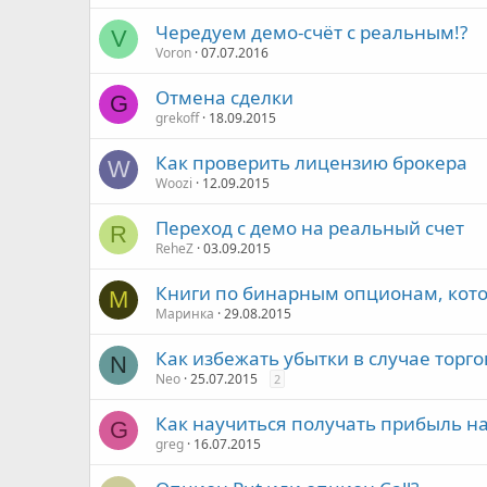
Чередуем демо-счёт с реальным!?
V
Voron
07.07.2016
Отмена сделки
G
grekoff
18.09.2015
Как проверить лицензию брокера
W
Woozi
12.09.2015
Переход с демо на реальный счет
R
ReheZ
03.09.2015
Книги по бинарным опционам, кот
М
Маринка
29.08.2015
Как избежать убытки в случае тор
N
Neo
25.07.2015
2
Как научиться получать прибыль н
G
greg
16.07.2015