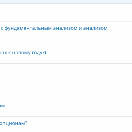
т с фундаментальным анализом и анализом
ах к новому году?)
ам
 опционам?