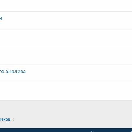
T4
го анализа
ичков