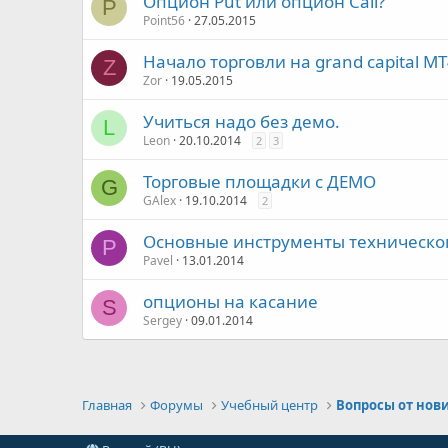
Опцион Put или опцион Call?
P
Point56
27.05.2015
Начало торговли на grand capital M
Z
Zor
19.05.2015
Учиться надо без демо.
L
Leon
20.10.2014
2
3
Торговые площадки с ДЕМО
G
GAlex
19.10.2014
2
Основные инструменты техническо
P
Pavel
13.01.2014
опционы на касание
S
Sergey
09.01.2014
Главная
Форумы
Учебный центр
Вопросы от нов