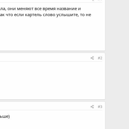
ла, они меняют все время название и
так что если картель слово услышите, то не
#2
#3
льше)