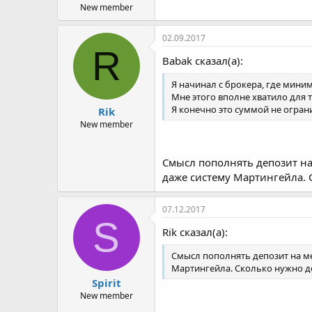
New member
02.09.2017
R
Babak сказал(а):
Я начинал с брокера, где миним
Мне этого вполне хватило для т
Я конечно это суммой не огранич
Rik
New member
Смысл пополнять депозит на 
даже систему Мартингейла. 
07.12.2017
S
Rik сказал(а):
Смысл пополнять депозит на мен
Мартингейла. Сколько нужно де
Spirit
New member