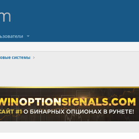
ьзователи
говые системы