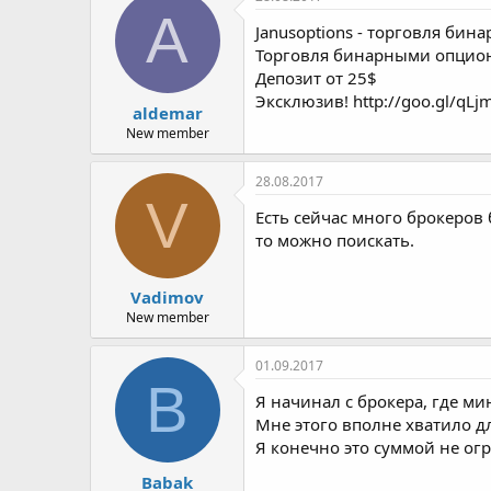
A
Janusoptions - торговля би
Торговля бинарными опцион
Депозит от 25$
Эксклюзив! http://goo.gl/qLj
aldemar
New member
28.08.2017
V
Есть сейчас много брокеров
то можно поискать.
Vadimov
New member
01.09.2017
B
Я начинал с брокера, где ми
Мне этого вполне хватило дл
Я конечно это суммой не огр
Babak