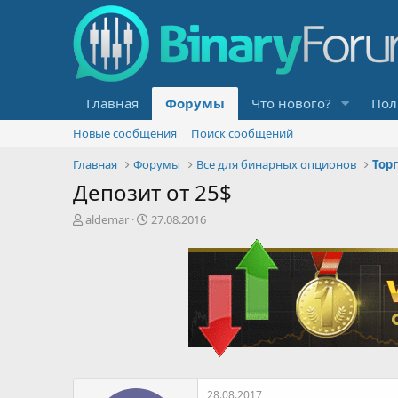
Главная
Форумы
Что нового?
Пол
Новые сообщения
Поиск сообщений
Главная
Форумы
Все для бинарных опционов
Тор
Депозит от 25$
А
Д
aldemar
27.08.2016
в
а
т
т
о
а
р
н
т
а
е
ч
м
а
ы
л
а
28.08.2017