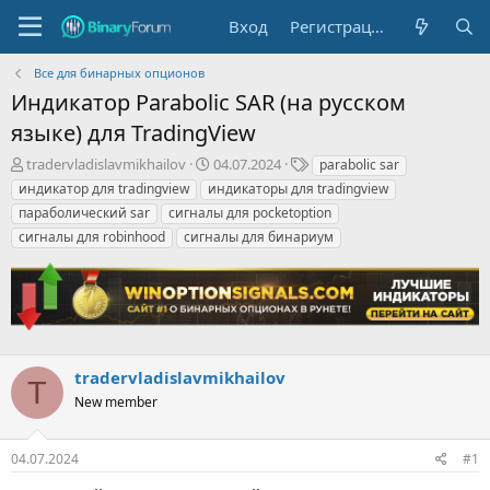
Вход
Регистрация
Все для бинарных опционов
Индикатор Parabolic SAR (на русском
языке) для TradingView
А
Д
Т
tradervladislavmikhailov
04.07.2024
parabolic sar
в
а
е
индикатор для tradingview
индикаторы для tradingview
т
т
г
параболический sar
сигналы для pocketoption
о
а
и
сигналы для robinhood
сигналы для бинариум
р
н
т
а
е
ч
м
а
ы
л
а
tradervladislavmikhailov
T
New member
04.07.2024
#1