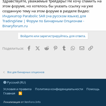
Здравствуйте, уважаемые Трейдеры! Не хочу спамить на
этом форуме, но хотелось бы указать ссылку на уже
созданную тему на этом форуме в разделе Видео:
Индикатор Parabolic SAR (на русском языке) для
TradingView | Форум по Бинарным Опционам -
Binaryforum.ru
Войдите или зарегистрируйтесь для ответа.
Facebook
X (Twitter)
Reddit
Pinterest
Tumblr
WhatsApp
Электронна
Ссылка
Поделиться:
Все для бинарных опционов
Русский (RU)
Условия и правила
Политика конфиденциальности
Помощь
Главная
R
S
S
Локализация от
XenForo.Info