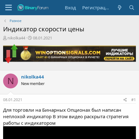
Вход
Регистрация
Разное
Индикатор скорости цены
А
Д
nikolka44
08.01.2021
в
а
т
т
о
а
р
н
т
а
е
ч
nikolka44
м
а
N
ы
л
New member
а
08.01.2021
#1
Для торговли на Бинарных Опционах был написан
неплохой индикатор В этом видео раскрыта стратегия
работы с индикатором