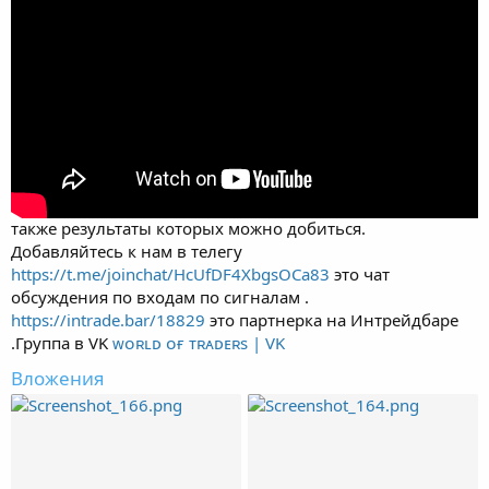
также результаты которых можно добиться.
Добавляйтесь к нам в телегу
https://t.me/joinchat/HcUfDF4XbgsOCa83
это чат
обсуждения по входам по сигналам .
https://intrade.bar/18829
это партнерка на Интрейдбаре
.Группа в VK
︋︋︋︋︋︋︋ᴡᴏʀʟᴅ ᴏғ ᴛʀᴀᴅᴇʀs | VK
Вложения