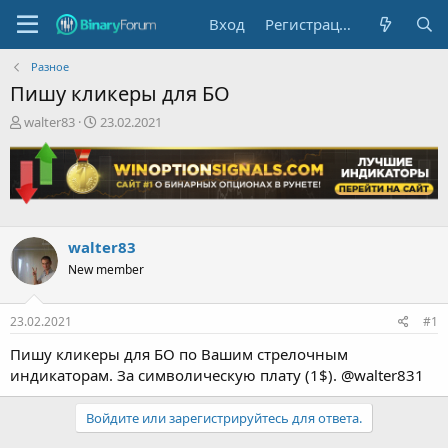
Вход
Регистрация
Разное
Пишу кликеры для БО
А
Д
walter83
23.02.2021
в
а
т
т
о
а
р
н
т
а
е
ч
walter83
м
а
ы
л
New member
а
23.02.2021
#1
Пишу кликеры для БО по Вашим стрелочным
индикаторам. За символическую плату (1$). @walter831
Войдите или зарегистрируйтесь для ответа.