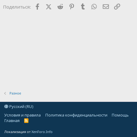
Facebook
X (Twitter)
Reddit
Pinterest
Tumblr
WhatsApp
Электронна
Ссылка
Поделиться:
Разное
Русский (RU)
Условия и правила
Политика конфиденциальности
Помощь
Главная
R
S
S
Локализация от
XenForo.Info