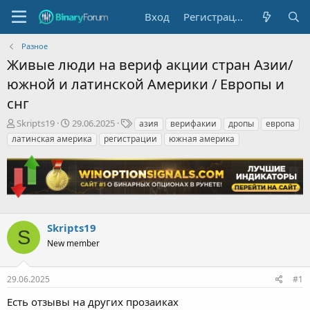
Вход
Регистрация
Разное
Живые люди на вериф акции стран Азии/
южной и латинской Америки / Европы и
снг
А
Д
Т
Skripts19
29.06.2025
азия
верифакии
дропы
европа
в
а
е
латинская америка
регистрации
южная америка
т
т
г
о
а
и
р
н
т
а
е
ч
м
а
ы
л
Skripts19
S
а
New member
29.06.2025
#1
Есть отзывы на других прозаиках