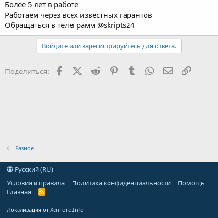
Более 5 лет в работе
Работаем через всех известных гарантов
Обращаться в телеграмм @skripts24
Войдите или зарегистрируйтесь для ответа.
Facebook
X (Twitter)
Reddit
Pinterest
Tumblr
WhatsApp
Электронна
Ссылка
Поделиться:
Разное
Русский (RU)
Условия и правила
Политика конфиденциальности
Помощь
Главная
R
S
S
Локализация от
XenForo.Info