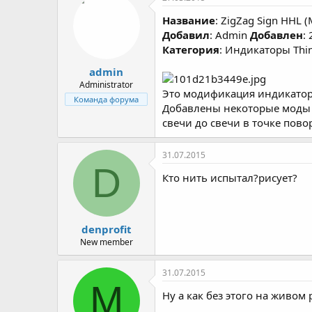
Название
: ZigZag Sign HHL
Добавил
: Admin
Добавлен
:
Категория
: Индикаторы Thi
admin
Administrator
Это модификация индикатора
Команда форума
Добавлены некоторые моды 
свечи до свечи в точке пово
31.07.2015
D
Кто нить испытал?рисует?
denprofit
New member
31.07.2015
M
Ну а как без этого на живом