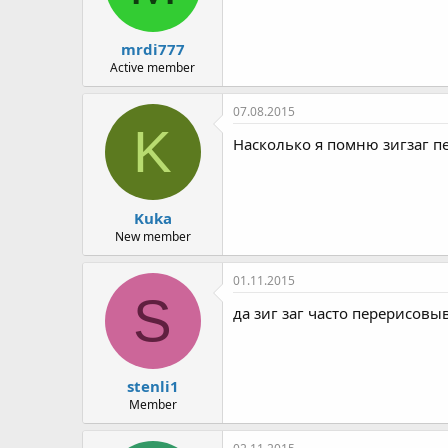
mrdi777
Active member
07.08.2015
K
Насколько я помню зигзаг п
Kuka
New member
01.11.2015
S
да зиг заг часто перерисовыв
stenli1
Member