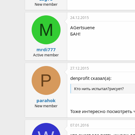
New member
24.12.2015
M
AGertsuene
БАН!
mrdi777
Active member
27.12.2015
P
denprofit сказал(а):
Кто нить испытал?рисует?
parahok
New member
Тоже интересно посмотреть 
07.01.2016