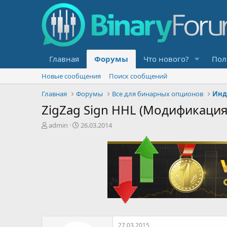
Главная
Форумы
Что нового?
Пол
Новые сообщения
Поиск сообщений
Главная
Форумы
Все для бинарных опционов
Инд
ZigZag Sign HHL (Модификация
А
Д
admin
26.03.2014
в
а
т
т
о
а
р
н
т
а
е
ч
м
а
ы
л
а
27.03.2015