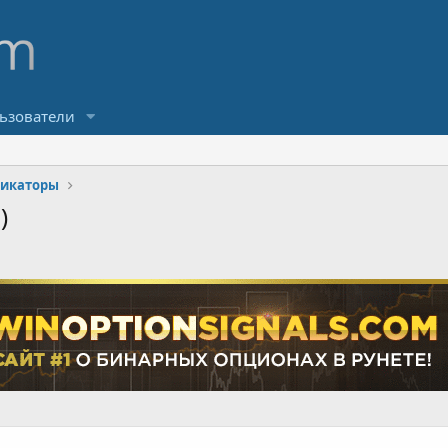
ьзователи
икаторы
)