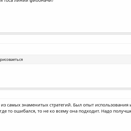
для тоса линии фибоначи?
ерисоваеться
 из самых знаменитых стратегий. Был опыт использования и
 где то ошибался, то не ко всему она подходит. Надо получш