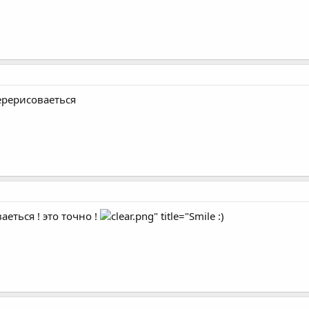
ерерисоваеться
аеться ! это точно !