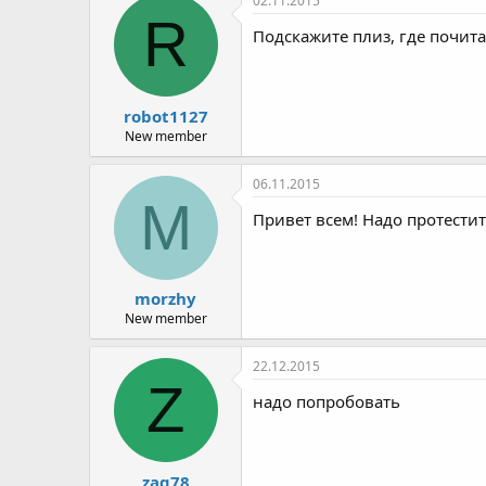
02.11.2015
R
Подскажите плиз, где почита
robot1127
New member
06.11.2015
M
Привет всем! Надо протестит
morzhy
New member
22.12.2015
Z
надо попробовать
zag78