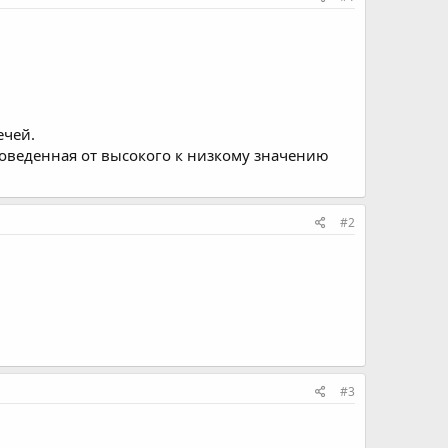
ечей.
оведенная от высокого к низкому значению
#2
#3