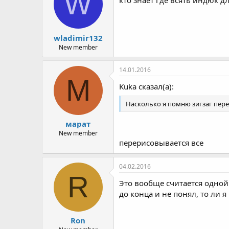
W
кто знает где всять индюк 
wladimir132
New member
14.01.2016
М
Kuka сказал(а):
Насколько я помню зигзаг пер
марат
New member
перерисовывается все
04.02.2016
R
Это вообще считается одной
до конца и не понял, то ли я
Ron