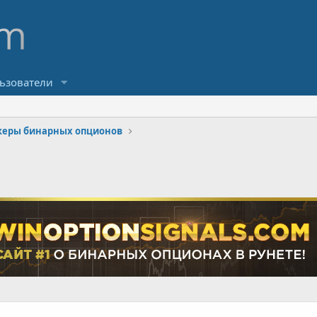
ьзователи
керы бинарных опционов