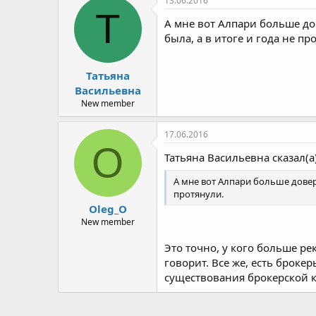
13.06.2016
Т
А мне вот Алпари больше до
была, а в итоге и года не пр
Татьяна
Васильевна
New member
17.06.2016
O
Татьяна Васильевна сказал(а)
А мне вот Алпари больше довер
протянули.
Oleg_O
New member
Это точно, у кого больше ре
говорит. Все же, есть броке
существования брокерской к