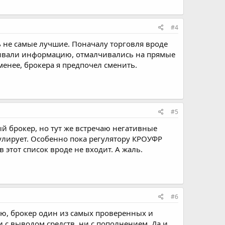
#4
ь не самые лучшие. Поначалу торговля вроде
таивали информацию, отмалчивались на прямые
менее, брокера я предпочел сменить.
#5
й брокер, но тут же встречаю негативные
гулирует. Особенно пока регулятору КРОУФР
 этот список вроде не входит. А жаль.
#6
таю, брокер один из самых проверенных и
и с выводом средств, ни с пополнением. Да и