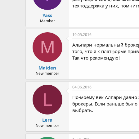
техподдержка у них, помнитс
Yass
Member
19.05.2016
M
Альпари нормальный брокер,
того, что я к платформе при
Так что рекомендую!
Maiden
New member
04.06.2016
L
По-моему век Алпари давно 
брокеры. Если раньше было 
выбрать.
Lera
New member