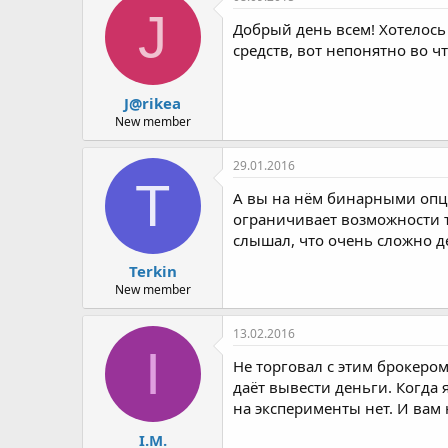
J
Добрый день всем! Хотелось
средств, вот непонятно во ч
J@rikea
New member
29.01.2016
T
А вы на нём бинарными опци
ограничивает возможности т
слышал, что очень сложно де
Terkin
New member
13.02.2016
I
Не торговал с этим брокеро
даёт вывести деньги. Когда
на эксперименты нет. И вам
I.M.