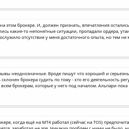
на этом брокере. И, должен признать, впечатления осталис
лись какие-то непонятные ситуации, пропадали ордера, у
служило отсутствие у меня достаточного опыта, но тем не 
тзывы неоднозначные. Вроде пишут что хороший и серьезны
 склонен брокера судить по тому - кто его деятельность ре
, всем брокерам, которые у него под началом. Альпари пока в
окере, когда ещё на МТ4 работал (сейчас на ТОS) предпочи
ется, заработал не зря. Никаких проблем с ними не было, н