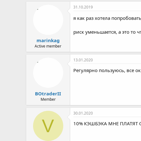
а
к
31.10.2019
ц
и
я как раз хотела попробоват
и
:
риск уменьшается, а это то 
marinkag
Active member
13.01.2020
Регулярно пользуюсь, все ок
BOtraderII
Member
30.01.2020
V
10% КЭШБЭКА МНЕ ПЛАТЯТ 