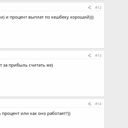
#12
ли) и процент выплат по кешбеку хороший)))
#13
т за прибыль считать же)
#14
 процент или как оно работает?))