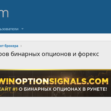
ьзователи
 от брокера
керов бинарных опционов и форекс