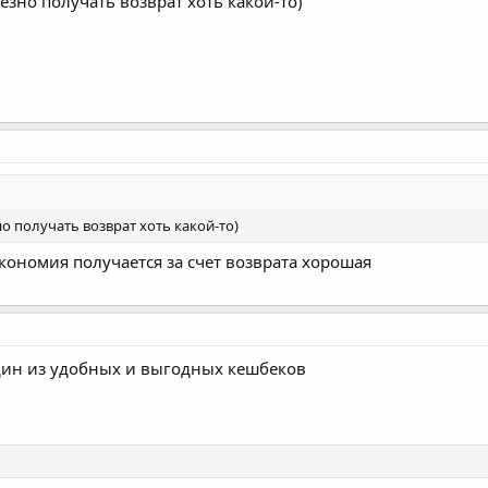
езно получать возврат хоть какой-то)
о получать возврат хоть какой-то)
экономия получается за счет возврата хорошая
дин из удобных и выгодных кешбеков