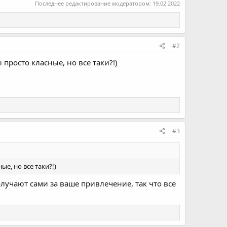
Последнее редактирование модератором:
19.02.2022
#2
 просто класные, но все таки?!)
#3
ые, но все таки?!)
лучают сами за ваше привлечение, так что все