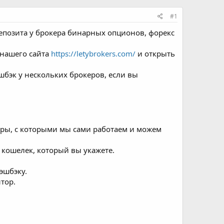
#1
 депозита у брокера бинарных опционов, форекс
 нашего сайта
https://letybrokers.com/
и открыть
шбэк у нескольких брокеров, если вы
керы, с которыми мы сами работаем и можем
и кошелек, который вы укажете.
эшбэку.
нтор.