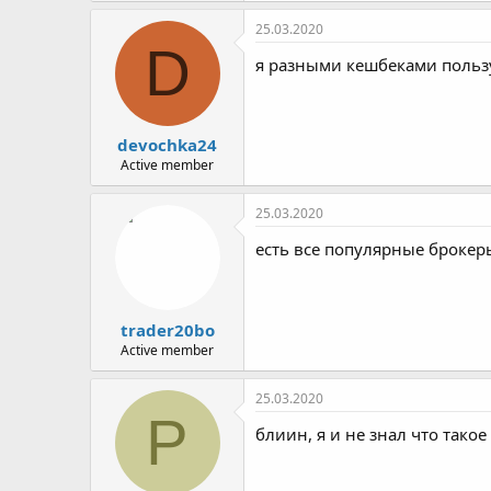
а
к
25.03.2020
ц
D
и
я разными кешбеками пользую
и
:
devochka24
Active member
25.03.2020
есть все популярные брокеры
trader20bo
Active member
25.03.2020
P
блиин, я и не знал что тако