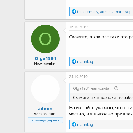
Р
thestormboy
,
admin
и
marinkag
е
а
к
16.10.2019
ц
O
и
Скажите, а как все таки это 
и
:
Olga1984
Р
marinkag
New member
е
а
к
24.10.2019
ц
и
Olga1984 написал(а):
и
:
Скажите, а как все таки это раб
На их сайте указано, что он
admin
честно, им выгодно привлека
Administrator
Команда форума
Р
marinkag
е