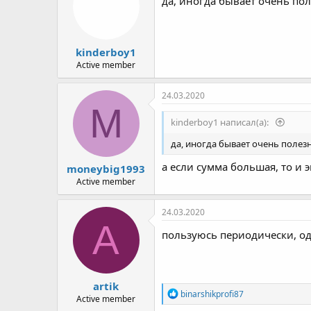
да, иногда бывает очень пол
kinderboy1
Active member
24.03.2020
M
kinderboy1 написал(а):
да, иногда бывает очень полезн
а если сумма большая, то и 
moneybig1993
Active member
24.03.2020
A
пользуюсь периодически, о
artik
Р
binarshikprofi87
Active member
е