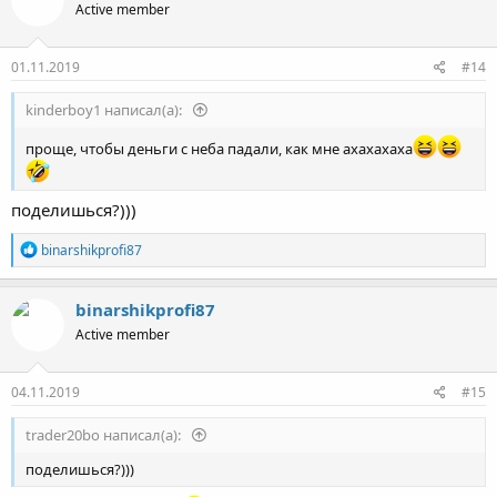
Active member
и
и
:
01.11.2019
#14
kinderboy1 написал(а):
проще, чтобы деньги с неба падали, как мне ахахахаха
поделишься?)))
Р
binarshikprofi87
е
а
к
binarshikprofi87
ц
Active member
и
и
:
04.11.2019
#15
trader20bo написал(а):
поделишься?)))