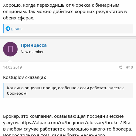
Хорошо, когда переходишь от Форекса к бинарным
опционам. Так можно добиться хороших результатов в
обеих сферах.
Р
gtrade
е
а
к
Пpинцecca
П
ц
New member
и
и
:
14.03.2019
#10
Kostuglov сказал(а):
Конечно опционы проще, особенно с если работать вместе с
брокером!
Брокер, это компания, оказывающая посреднические
услуги: https://alpari.com/ru/beginner/glossary/broker/ Вы
в любом случае работаете с помощью какого-то брокера.
Вопрос только в том, как выбрать надежного