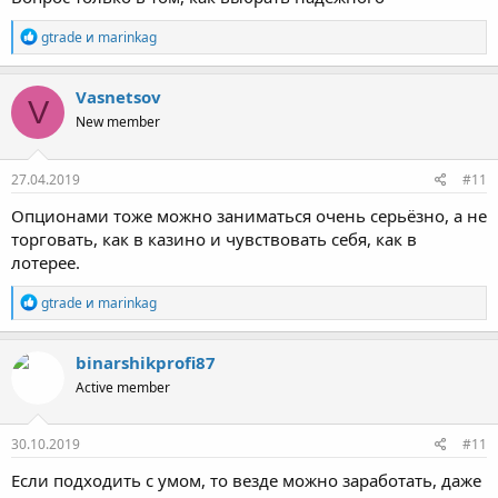
Р
gtrade
и
marinkag
е
а
к
Vasnetsov
V
ц
New member
и
и
:
27.04.2019
#11
Опционами тоже можно заниматься очень серьёзно, а не
торговать, как в казино и чувствовать себя, как в
лотерее.
Р
gtrade
и
marinkag
е
а
к
binarshikprofi87
ц
Active member
и
и
:
30.10.2019
#11
Если подходить с умом, то везде можно заработать, даже