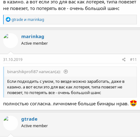
в казино. а вот если это для вас как лотерея, типа повезет
не повезет, то потерять все - очень большой шанс
Р
gtrade
и
marinkag
е
а
к
marinkag
ц
Active member
и
и
:
31.10.2019
#11
binarshikprofi87 написал(а):
Если подходить с умом, то везде можно заработать, даже в
казино. а вот если это для вас как лотерея, типа повезет не
повезет, то потерять все - очень большой шанс
полностью согласна. личномне больше бинары нрав.
gtrade
Active member