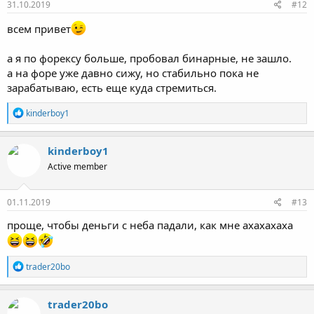
31.10.2019
#12
всем привет
а я по форексу больше, пробовал бинарные, не зашло.
а на форе уже давно сижу, но стабильно пока не
зарабатываю, есть еще куда стремиться.
Р
kinderboy1
е
а
к
kinderboy1
ц
Active member
и
и
:
01.11.2019
#13
проще, чтобы деньги с неба падали, как мне ахахахаха
Р
trader20bo
е
а
к
trader20bo
ц