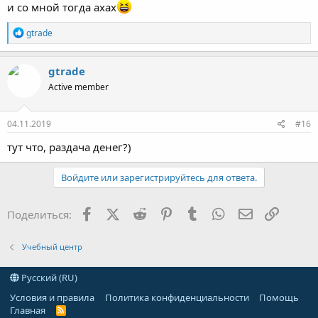
и со мной тогда ахах
Р
gtrade
е
а
к
gtrade
ц
Active member
и
и
:
04.11.2019
#16
тут что, раздача денег?)
Войдите или зарегистрируйтесь для ответа.
Facebook
X (Twitter)
Reddit
Pinterest
Tumblr
WhatsApp
Электронна
Ссылка
Поделиться:
Учебный центр
Русский (RU)
Условия и правила
Политика конфиденциальности
Помощь
Главная
R