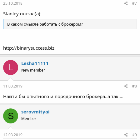
25.10.2018
#7
Stanley сказал(а):
В каком смысле работать с брокером?
http://binarysuccess.biz
Lesha11111
L
New member
11.03.2019
#8
Найти бы опытного и порядочного брокера..а так....
serovmityai
S
Member
12.03.2019
#9