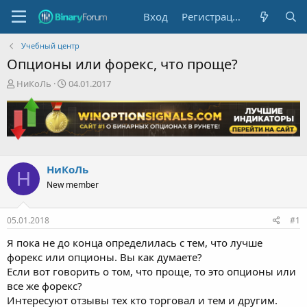
Вход
Регистрация
Учебный центр
Опционы или форекс, что проще?
А
Д
НиКоЛь
04.01.2017
в
а
т
т
о
а
р
н
т
а
е
ч
НиКоЛь
м
а
Н
ы
л
New member
а
05.01.2018
#1
Я пока не до конца определилась с тем, что лучше
форекс или опционы. Вы как думаете?
Если вот говорить о том, что проще, то это опционы или
все же форекс?
Интересуют отзывы тех кто торговал и тем и другим.