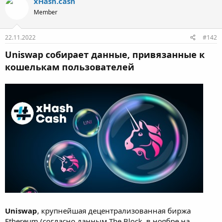
xHash.cash
Member
22.11.2022
#142
Uniswap собирает данные, привязанные к
кошелькам пользователей
Uniswap
, крупнейшая децентрализованная биржа
Ethereum (согласно данным The Block, в ноябре на