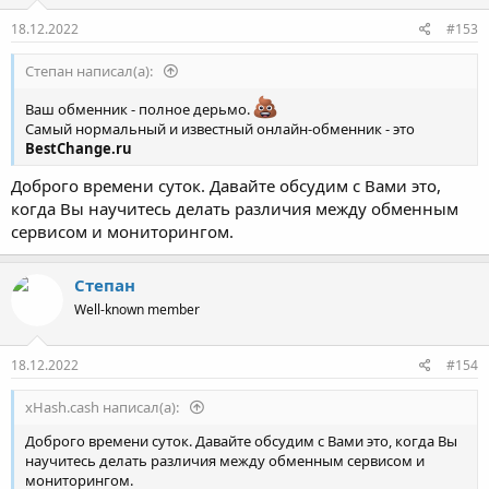
Отсутствие скрытых платежей и комиссий;
Cопровождение сделки профессиональной службой
18.12.2022
#153
поддержки;
Приоритетная комиссия, при отправке криптовалюты;
Степaн написал(а):
Гибкая система скидок и индивидуальный подход к
клиентам;
Ваш обменник - полное дерьмо.
Клиентоориентированность и выгодные курсы обмена;
Самый нормальный и известный онлайн-обменник - это
Быстро пополняемые резервы, по запросу пользователя;
BestChange.ru
Широкий выбор направлений обмена.
Доброго времени суток. Давайте обсудим с Вами это,
когда Вы научитесь делать различия между обменным
Безопасность:
сервисом и мониторингом.
Обменник xHash.cash использует стандарт безопасности
данных индустрии платёжных карт PCI DSS;
Степaн
Сайт обменного сервиса надежно защищен от DDoS-атак,
Well-known member
разработками компании Cloudflare;
Вся финансовая и личная информация, предоставляемая
пользователем, при заявке на обмен, надежно
18.12.2022
#154
защищена и зашифрована SSL-сертификатом;
Дополнительная защита личного кабинета
xHash.cash написал(а):
пользователя;
Программное обеспечение, на базе которой создан сайт
Доброго времени суток. Давайте обсудим с Вами это, когда Вы
обменного сервиса, полностью соответствует всем
научитесь делать различия между обменным сервисом и
алгоритмам безопасности, которые используют
мониторингом.