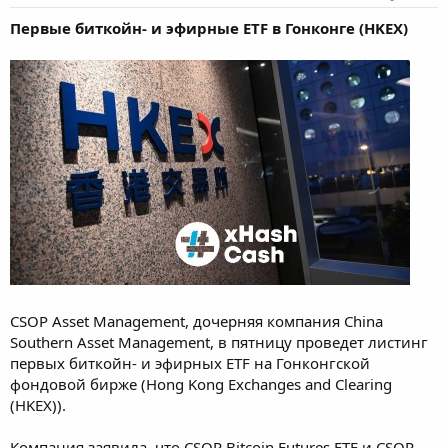
Первые биткойн- и эфирные ETF в Гонконге (HKEX)
CSOP Asset Management, дочерняя компания China
Southern Asset Management, в пятницу проведет листинг
первых биткойн- и эфирных ETF на Гонконгской
фондовой бирже (Hong Kong Exchanges and Clearing
(HKEX)).
Компания заявила, что CSOP Bitcoin Futures ETF и CSOP