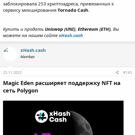
заблокировала 253 криптоадреса, привязанных к
сервису микширования
Tornado Cash
.
Купить и продать
Uniswap (UNI)
,
Ethereum (ETH)
, Вы
можете на нашем сайте
xHash.cash
xHash.cash
Member
22.11.2022
#143
Magic Eden расширяет поддержку NFT на
сеть Polygon