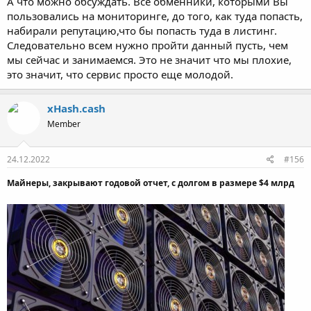
А что можно обсуждать. Все обменники, которыми Вы
*Тему на форуме поддерживает официальный представитель
пользовались на мониторинге, до того, как туда попасть,
обменного сервиса
набирали репутацию,что бы попасть туда в листинг.
Следовательно всем нужно пройти данный пусть, чем
мы сейчас и занимаемся. Это не значит что мы плохие,
это значит, что сервис просто еще молодой.
xHash.cash
Member
24.12.2022
#156
Майнеры, закрывают годовой отчет, с долгом в размере $4 млрд