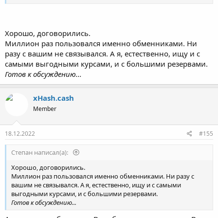
популярные банки.
В данный момент доступны следующие направления:
Хорошо, договорились.
Банки: Visa/MasterCard (UAH); Visa/MasterCard (KZT);
Миллион раз пользовался именно обменниками. Ни
Монобанк (UAH); Приват24 (UAH); ПУМБ (UAH); Альфа-
разу с вашим не связывался. А я, естественно, ищу и с
Банк (UAH); Райффайзен (UAH); Укрсиббанк (UAH);
самыми выгодными курсами, и с большими резервами.
Ощадбанк (UAH);
Готов к обсуждению...
Электронные валюты: Advanced Cash (EUR/USD/UAH);
Криптовалюты: Tether TRC20/ERC20 (USDT); USD Coin
TRC20/ERC20 (USDC); Bitcoin (BTC); Ethereum (ETH); Litecoin
xHash.cash
(LTC); Solana (SOL); Cardano (ADA); Zcash (ZEC); Monero
Member
(XMR); Polygon (MATIC); TRON (TRX); Polkadot (DOT);
Ethereum Classic (ETC); Uniswap (UNI); The Sandbox (SAND);
Ripple (XRP); Shiba Inu (SHIB); Dogecoin (DOGE); Aave (AAVE);
18.12.2022
#155
1inch (1INCH); Dai (DAI); Binance Coin BEP2 (BNB).
Степaн написал(а):
Контакты:
Хорошо, договорились.
E-mail:
support@xhash.cash
Миллион раз пользовался именно обменниками. Ни разу с
Telegaram: @xhash_cash
вашим не связывался. А я, естественно, ищу и с самыми
Online chat: на сайте
выгодными курсами, и с большими резервами.
Website: xHash.cash
Готов к обсуждению...