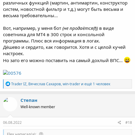
различных функций (мартин, антимартин, конструктор
систем, новостной фильтр и т.д.) могут быть весьма и
весьма требовательны...
Вот, например, у меня бот
(не продаётся(
!
))
в виде
советника для МТ4 в 300 строк и консольной
программы. Плюс вся информация в логах.
Дёшево и сердито, как говорится. Хотя и с целой кучей
настроек.
Но зато его можно поставить на самый дохлый ВПС...
Р
Trader IZ
,
Вячеслав Сахаров
,
win-trader
и ещё 1 человек
е
а
к
Степaн
ц
Well-known member
и
и
:
06.08.2022
#18
Flex написал(а):