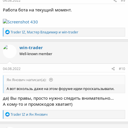
04.08.2022
#9
Работа бота на текущий момент.
Р
Trader IZ
,
Мастер Владимир
и
win-trader
е
а
к
win-trader
ц
Well-known member
и
и
:
04.08.2022
#10
Ян Янович написал(а):
А вот вскользь даже на этом форуме идеи проскальзывали.
да) Вы правы, просто нужно следить внимательно...
А кому-то и промокодов хватает)
Р
Trader IZ
и
Ян Янович
е
а
к