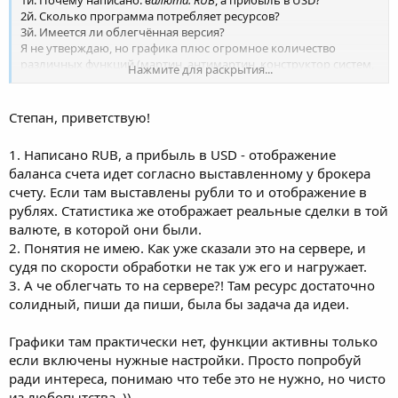
2й. Сколько программа потребляет ресурсов?
3й. Имеется ли облегчённая версия?
Я не утверждаю, но графика плюс огромное количество
различных функций (мартин, антимартин, конструктор систем,
Нажмите для раскрытия...
новостной фильтр и т.д.) могут быть весьма и весьма
требовательны...
Степан, приветствую!
Вот, например, у меня бот
(не продаётся(
!
))
в виде советника
для МТ4 в 300 строк и консольной программы. Плюс вся
1. Написано RUB, а прибыль в USD - отображение
информация в логах.
баланса счета идет согласно выставленному у брокера
Дёшево и сердито, как говорится. Хотя и с целой кучей
счету. Если там выставлены рубли то и отображение в
настроек.
рублях. Статистика же отображает реальные сделки в той
Но зато его можно поставить на самый дохлый ВПС...
валюте, в которой они были.
Посмотреть вложение 2601
2. Понятия не имею. Как уже сказали это на сервере, и
судя по скорости обработки не так уж его и нагружает.
3. А че облегчать то на сервере?! Там ресурс достаточно
солидный, пиши да пиши, была бы задача да идеи.
Графики там практически нет, функции активны только
если включены нужные настройки. Просто попробуй
ради интереса, понимаю что тебе это не нужно, но чисто
из любопытства. ))