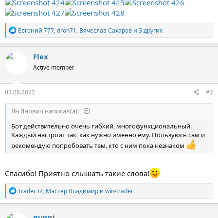
Р
Евгений 777
,
dron71
,
Вячеслав Сахаров
и 3 других
е
а
к
Flex
ц
Active member
и
и
:
03.08.2022
#2
Ян Янович написал(а):
Бот действительно очень гибкий, многофункциональный.
Каждый настроит так, как нужно именно ему. Пользуюсь сам и
рекомендую попробовать тем, кто с ним пока незнаком
Спасибо! Приятно слышать такие слова!
Р
Trader IZ
,
Мастер Владимир
и
win-trader
е
а
к
guppi