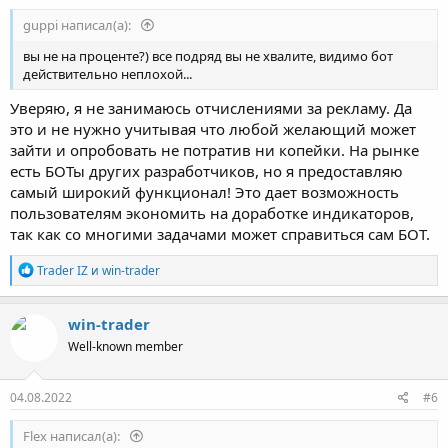
guppi написал(а):
вы не на проценте?) все подряд вы не хвалите, видимо бот
действительно неплохой...
Уверяю, я не занимаюсь отчислениями за рекламу. Да
это и не нужно учитывая что любой желающий может
зайти и опробовать не потратив ни копейки. На рынке
есть БОТы других разработчиков, но я предоставляю
самый широкий функционал! Это дает возможность
пользователям экономить на доработке индикаторов,
так как со многими задачами может справиться сам БОТ.
Р
Trader IZ
и
win-trader
е
а
к
win-trader
ц
Well-known member
и
и
:
04.08.2022
#6
Flex написал(а):