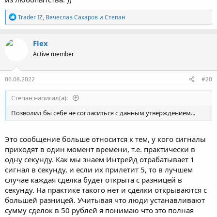
Р
Trader IZ
,
Вячеслав Сахаров
и
Степaн
е
а
к
Flex
ц
Active member
и
и
:
06.08.2022
#20
Степaн написал(а):
Позволил бы себе не согласиться с данным утверждением...
Это сообщение больше относится к тем, у кого сигналы
приходят в один момент времени, т.е. практически в
одну секунду. Как мы знаем Интрейд отрабатывает 1
сигнал в секунду, и если их прилетит 5, то в лучшем
случае каждая сделка будет открыта с разницей в
секунду. На практике такого нет и сделки открываются с
большей разницей. Учитывая что люди устанавливают
сумму сделок в 50 рублей я понимаю что это полная