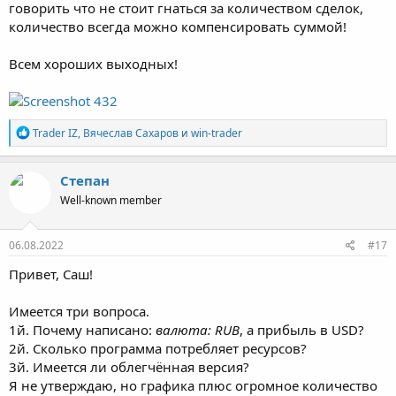
говорить что не стоит гнаться за количеством сделок,
количество всегда можно компенсировать суммой!
Всем хороших выходных!
Р
Trader IZ
,
Вячеслав Сахаров
и
win-trader
е
а
к
Степaн
ц
Well-known member
и
и
:
06.08.2022
#17
Привет, Саш!
Имеется три вопроса.
1й. Почему написано:
валюта: RUB
, а прибыль в USD?
2й. Сколько программа потребляет ресурсов?
3й. Имеется ли облегчённая версия?
Я не утверждаю, но графика плюс огромное количество