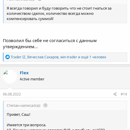
Я всегда говорил и буду говорить что не стоит гнаться за
количеством сделок, количество всегда можно
компенсировать суммой!
Позволил бы себе не согласиться с данным
утверждением...
Р
Trader IZ
,
Вячеслав Сахаров
,
win-trader
и ещё 1 человек
е
а
к
Flex
ц
Active member
и
и
:
06.08.2022
#19
Степaн написал(а):
Привет, Саш!
Имеется три вопроса.
1й. Почему написано:
валюта: RUB
, а прибыль в USD?