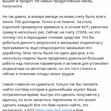
вышел в профит. Не самый продуктивный месяц
получился.
Не так давно, в январе месяце на моем счету было всего
около 700 долларов. Точно я не помню. За столь
короткий промежуток времени я, а точнее БОТ, увеличил
сумму в несколько раз. Сейчас на счету 2700$, но это
потому что я периодами снимаю средства. Что бы
добиться данного результата я заказывал индикатор у
программиста, еще неоднократно заказывал его
доработку. Мои тесты были не один-два дня, а по
нескольку недель! Была проделана довольно большая
работа над поиском параметров и активов для установки
индикатора на автоторговлю, но это того стоило и
сейчас я пожинаю плоды своих трудов.
Самое главное не сдаваться, только так Вы сможете
найти систему которая в дальнейшем окупит Ваше
потраченное время. Быстро это сделать получается у
единиц, но если запастись терпением то это может
сделать каждый! Все что Вам нужно найти, это
индикатор, а БОТ
https://my-bot.online
я Вам