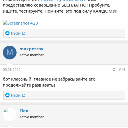
предоставляю совершенно БЕСПЛАТНО! Пробуйте,
ищите, тестируйте. Помните, это под силу КАЖДОМУ!!!
Р
Trader IZ
е
а
к
maxpetrov
M
ц
Active member
и
и
:
05.08.2022
#14
бот классный, главное не забрасывайте его,
продолжайте развивать)
Р
Trader IZ
е
а
к
Flex
ц
Active member
и
и
: