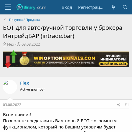
Вход
Регистрация
Покупка / Продажа
БОТ для авто/ручной торговли у брокера
ИнтрейдБАР (intrade.bar)
А
Д
Flex
03.08.2022
в
а
т
т
о
а
р
н
т
а
е
ч
м
а
Flex
ы
л
Active member
а
03.08.2022
#1
Всем привет!
Позвольте представить Вам новый БОТ с огромным
функционалом, который по Вашим условиям будет