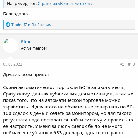
Например, вот:
Стратегия «Вечерний откат»
Благодарю.
Р
Trader IZ
и
Ян Янович
е
а
к
Flex
ц
Active member
и
и
:
05.08.2022
#13
Друзья, всем привет!
Скрин автоматической торговли БОТа за июль месяц.
Сразу скажу, данная публикация для мотивации, а так же
показ того, что на автоматической торговле можно
заработать. И для этого не обязательно совершать по 50-
100 сделок в день и седеть за монитором, но для такого
результата надо постараться найти систему и правильно
ее настроить. У меня за июль сделок было не много,
поймал еще убыток в 933 доллара, однако все равно