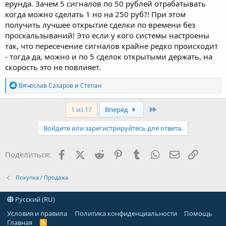
ерунда. Зачем 5 сигналов по 50 рублей отрабатывать
когда можно сделать 1 но на 250 руб?! При этом
получить лучшее открытие сделки по времени без
проскальзываний! Это если у кого системы настроены
так, что пересечение сигналов крайне редко происходит
- тогда да, можно и по 5 сделок открытыми держать, на
скорость это не повлияет.
Р
Вячеслав Сахаров
и
Степaн
е
а
к
Last
1 из 17
Вперёд
ц
и
Войдите или зарегистрируйтесь для ответа.
и
:
Facebook
X (Twitter)
Reddit
Pinterest
Tumblr
WhatsApp
Электронна
Ссылка
Поделиться:
Покупка / Продажа
Русский (RU)
Условия и правила
Политика конфиденциальности
Помощь
Главная
R