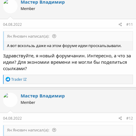
Мастер Владимир
ц
Member
и
и
:
04.08.2022
#11
Ян Янович написал(а):
А вот вскользь даже на этом форуме идеи проскальзывали.
Здравствуйте, я новый форумчанин. Интересно, а что за
идеи? Для экономии времени не могли бы поделиться
ссылками?
Р
Trader IZ
е
а
к
Мастер Владимир
ц
Member
и
и
:
04.08.2022
#12
Ян Янович написал(а):