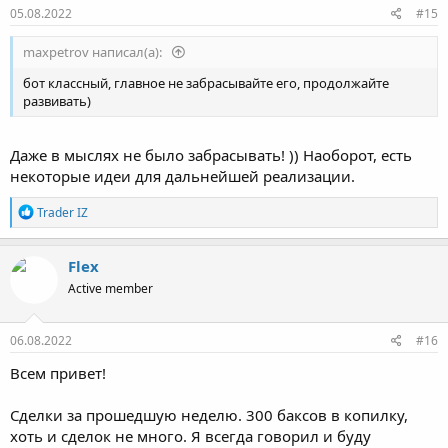
05.08.2022
#15
maxpetrov написал(а):
бот классный, главное не забрасывайте его, продолжайте
развивать)
Даже в мыслях не было забрасывать! )) Наоборот, есть
некоторые идеи для дальнейшей реализации.
Р
Trader IZ
е
а
к
Flex
ц
Active member
и
и
:
06.08.2022
#16
Всем привет!
Сделки за прошедшую неделю. 300 баксов в копилку,
хоть и сделок не много. Я всегда говорил и буду