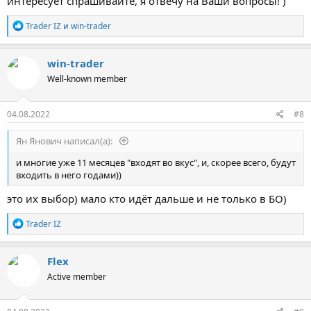
интересует спрашивайте, я отвечу на Ваши вопросы! )
Р
Trader IZ
и
win-trader
е
а
к
win-trader
ц
Well-known member
и
и
:
04.08.2022
#8
Ян Янович написал(а):
и многие уже 11 месяцев "входят во вкус", и, скорее всего, будут
входить в него годами))
это их выбор) мало кто идёт дальше и не только в БО)
Р
Trader IZ
е
а
к
Flex
ц
Active member
и
и
: