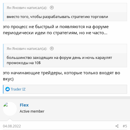
Ян Янович написал(а):
вместо того, чтобы разрабатывать стратегию торговли
это процесс не быстрый и появляются на форуме
периодически идеи по стратегиям, но не часто...
Ян Янович написал(а):
большинство заходящих на форум день и ночь караулят
промокоды на 10$
это начинающие трейдеры, которые только входят во
вкус)
Р
Trader IZ
е
а
к
Flex
ц
Active member
и
и
:
04.08.2022
#5