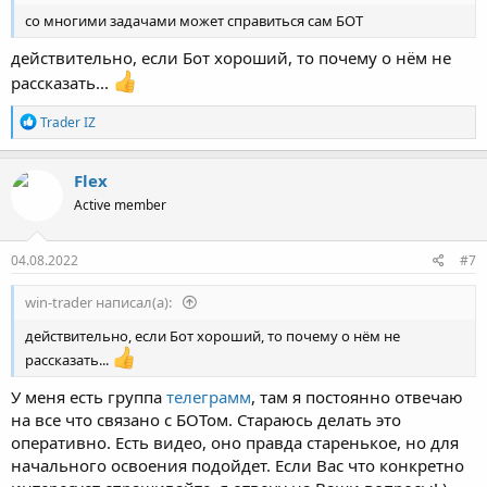
со многими задачами может справиться сам БОТ
действительно, если Бот хороший, то почему о нём не
рассказать...
Р
Trader IZ
е
а
к
Flex
ц
Active member
и
и
:
04.08.2022
#7
win-trader написал(а):
действительно, если Бот хороший, то почему о нём не
рассказать...
У меня есть группа
телеграмм
, там я постоянно отвечаю
на все что связано с БОТом. Стараюсь делать это
оперативно. Есть видео, оно правда старенькое, но для
начального освоения подойдет. Если Вас что конкретно