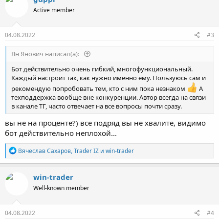
ц
Active member
и
и
:
04.08.2022
#3
Ян Янович написал(а):
Бот действительно очень гибкий, многофункциональный.
Каждый настроит так, как нужно именно ему. Пользуюсь сам и
рекомендую попробовать тем, кто с ним пока незнаком
А
техподдержка вообще вне конкуренции. Автор всегда на связи
в канале ТГ, часто отвечает на все вопросы почти сразу.
вы не на проценте?) все подряд вы не хвалите, видимо
бот действительно неплохой...
Р
Вячеслав Сахаров
,
Trader IZ
и
win-trader
е
а
к
win-trader
ц
Well-known member
и
и
:
04.08.2022
#4